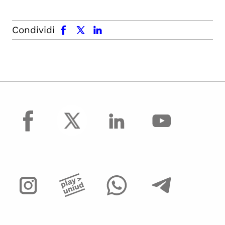
facebook
x.com
linkedin
Condividi
facebook