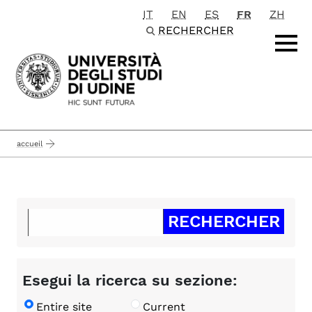
IT
EN
ES
FR
ZH
Passa al contenuto principale
RECHERCHER
accueil
Esegui la ricerca su sezione:
Entire site
Current