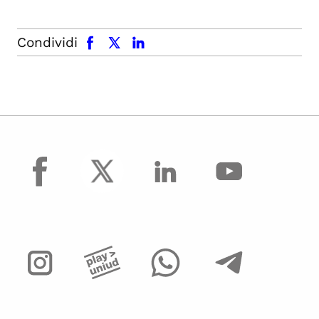
facebook
x.com
linkedin
Condividi
facebook