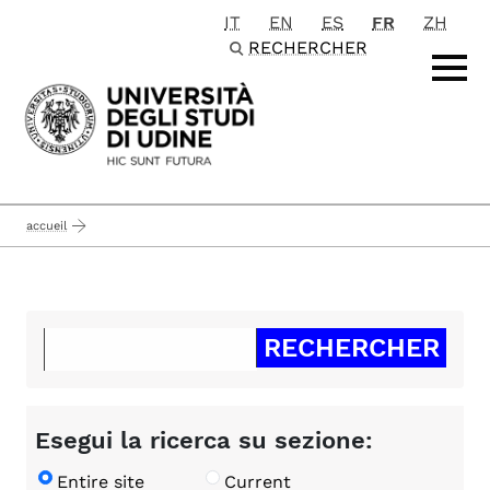
IT
EN
ES
FR
ZH
Passa al contenuto principale
RECHERCHER
accueil
Esegui la ricerca su sezione:
Entire site
Current