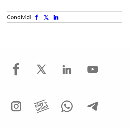
facebook
x.com
linkedin
Condividi
facebook