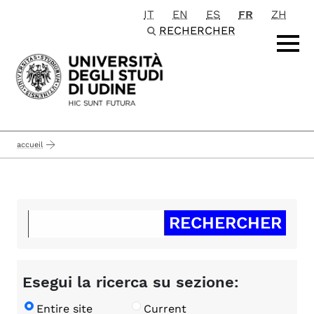
IT
EN
ES
FR
ZH
Passa al contenuto principale
RECHERCHER
accueil
Esegui la ricerca su sezione:
Entire site
Current