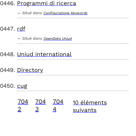
Programmi di ricerca
Situé dans
Configurazione Keywords
rdf
Situé dans
OpenData Uniud
Uniud international
Directory
cug
704
704
704
10 éléments
2
3
4
suivants