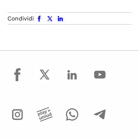
facebook
x.com
linkedin
Condividi
facebook