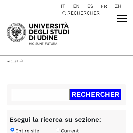
IT
EN
ES
FR
ZH
Passa al contenuto principale
RECHERCHER
accueil
Esegui la ricerca su sezione:
Entire site
Current