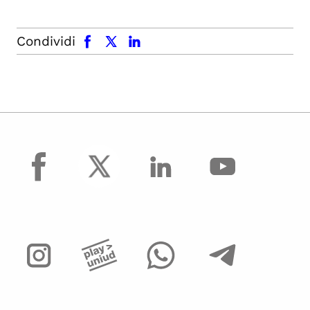
facebook
x.com
linkedin
Condividi
facebook