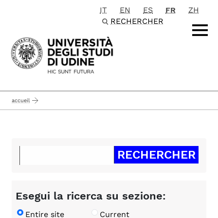
IT
EN
ES
FR
ZH
Passa al contenuto principale
RECHERCHER
accueil
Esegui la ricerca su sezione:
Entire site
Current