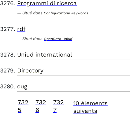
Programmi di ricerca
Situé dans
Configurazione Keywords
rdf
Situé dans
OpenData Uniud
Uniud international
Directory
cug
732
732
732
10 éléments
5
6
7
suivants