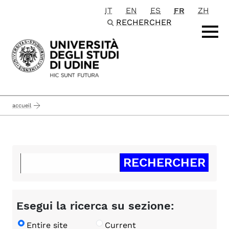
IT
EN
ES
FR
ZH
Passa al contenuto principale
RECHERCHER
accueil
Esegui la ricerca su sezione:
Entire site
Current