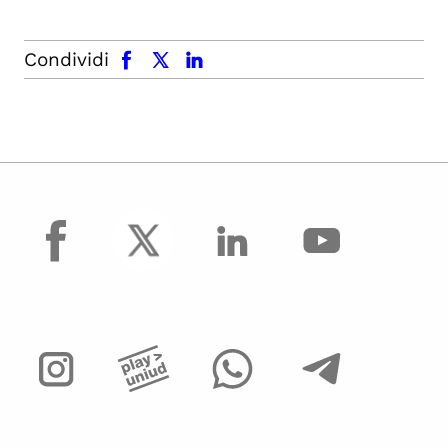
facebook
x.com
linkedin
Condividi
facebook