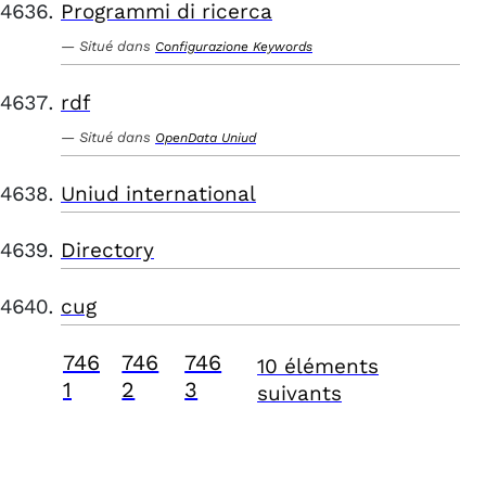
Programmi di ricerca
Situé dans
Configurazione Keywords
rdf
Situé dans
OpenData Uniud
Uniud international
Directory
cug
746
746
746
10 éléments
1
2
3
suivants