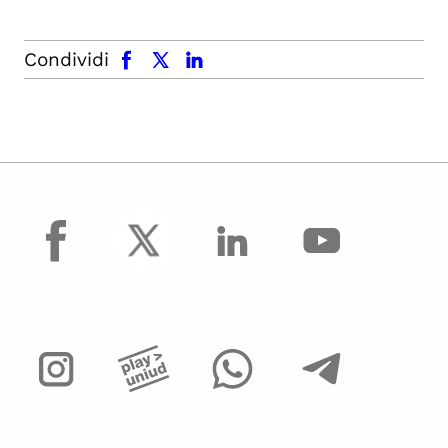
facebook
x.com
linkedin
Condividi
facebook