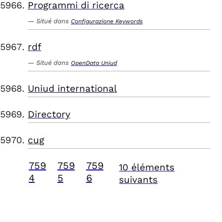
Programmi di ricerca
Situé dans
Configurazione Keywords
rdf
Situé dans
OpenData Uniud
Uniud international
Directory
cug
759
759
759
10 éléments
4
5
6
suivants