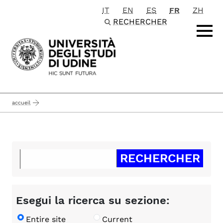
IT
EN
ES
FR
ZH
Passa al contenuto principale
RECHERCHER
accueil
Esegui la ricerca su sezione:
Entire site
Current