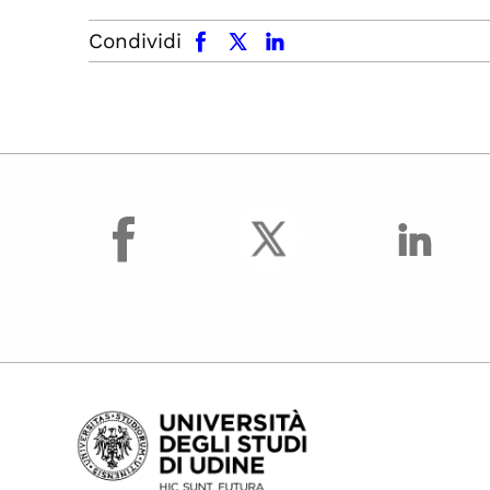
facebook
x.com
linkedin
Condividi
facebook