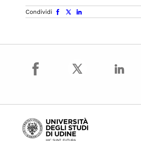
facebook
x.com
linkedin
Condividi
facebook