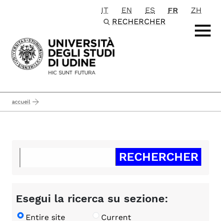
IT
EN
ES
FR
ZH
Passa al contenuto principale
RECHERCHER
accueil
Esegui la ricerca su sezione:
Entire site
Current