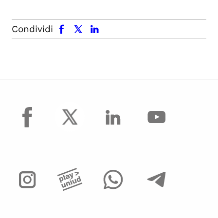
facebook
x.com
linkedin
Condividi
facebook