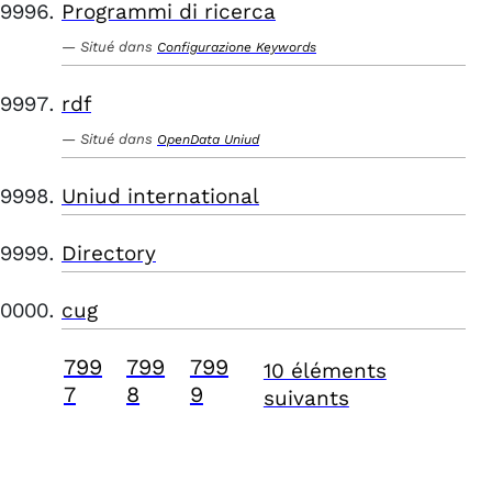
Programmi di ricerca
Situé dans
Configurazione Keywords
rdf
Situé dans
OpenData Uniud
Uniud international
Directory
cug
799
799
799
10 éléments
7
8
9
suivants