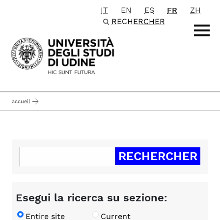
IT
EN
ES
FR
ZH
Passa al contenuto principale
RECHERCHER
accueil
Esegui la ricerca su sezione:
Entire site
Current