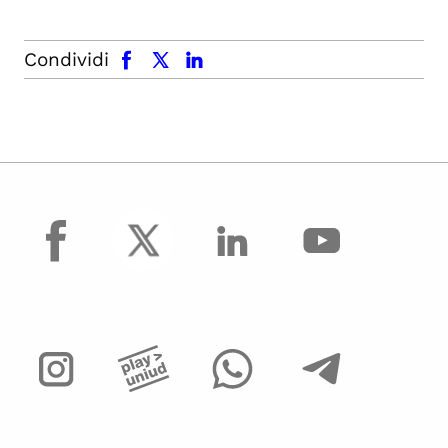
facebook
x.com
linkedin
Condividi
facebook