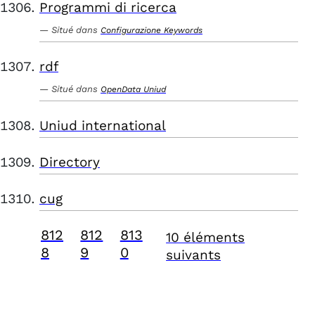
Programmi di ricerca
Situé dans
Configurazione Keywords
rdf
Situé dans
OpenData Uniud
Uniud international
Directory
cug
812
812
813
10 éléments
8
9
0
suivants