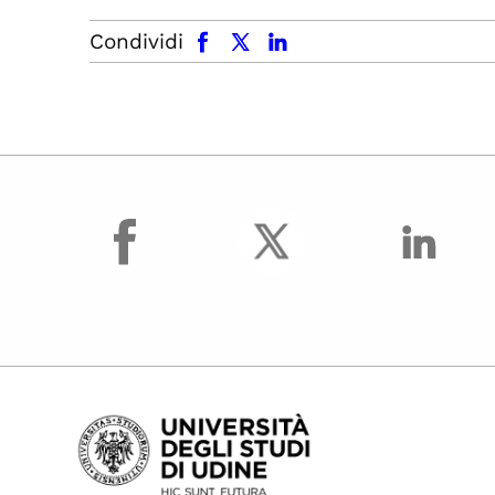
facebook
x.com
linkedin
Condividi
facebook