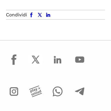
facebook
x.com
linkedin
Condividi
facebook