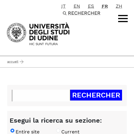
IT
EN
ES
FR
ZH
Passa al contenuto principale
RECHERCHER
accueil
Esegui la ricerca su sezione:
Entire site
Current