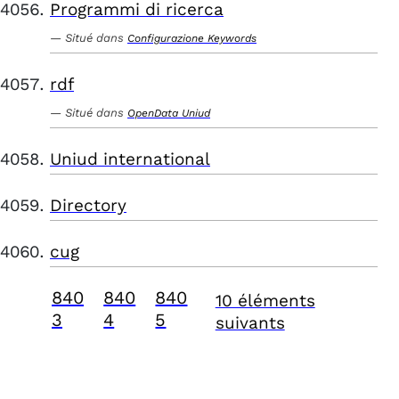
Programmi di ricerca
Situé dans
Configurazione Keywords
rdf
Situé dans
OpenData Uniud
Uniud international
Directory
cug
840
840
840
10 éléments
3
4
5
suivants