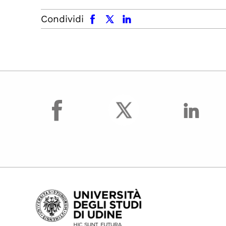
facebook
x.com
linkedin
Condividi
facebook