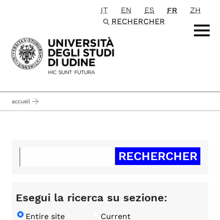
IT
EN
ES
FR
ZH
Passa al contenuto principale
RECHERCHER
accueil
Esegui la ricerca su sezione:
Entire site
Current