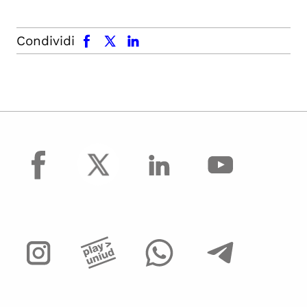
facebook
x.com
linkedin
Condividi
facebook