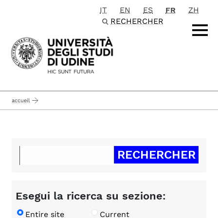
IT
EN
ES
FR
ZH
Passa al contenuto principale
RECHERCHER
accueil
Esegui la ricerca su sezione:
Entire site
Current