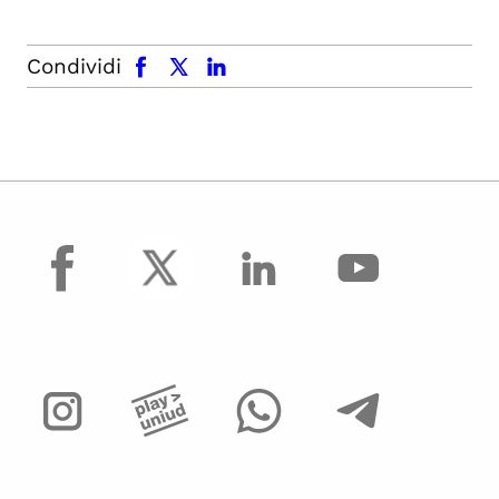
facebook
x.com
linkedin
Condividi
facebook