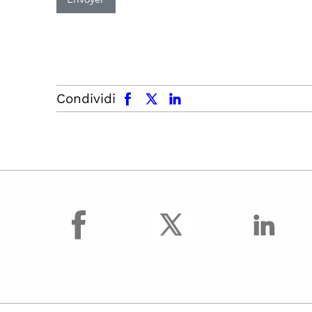
facebook
x.com
linkedin
Condividi
facebook