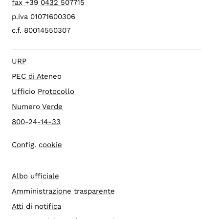
fax +39 0432 507715
p.iva 01071600306
c.f. 80014550307
URP
PEC di Ateneo
Ufficio Protocollo
Numero Verde
800-24-14-33
Config. cookie
Albo ufficiale
Amministrazione trasparente
Atti di notifica