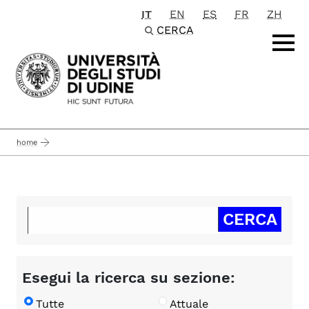
IT
EN
ES
FR
ZH
Passa al contenuto principale
CERCA
home
Esegui la ricerca su sezione:
Tutte
Attuale