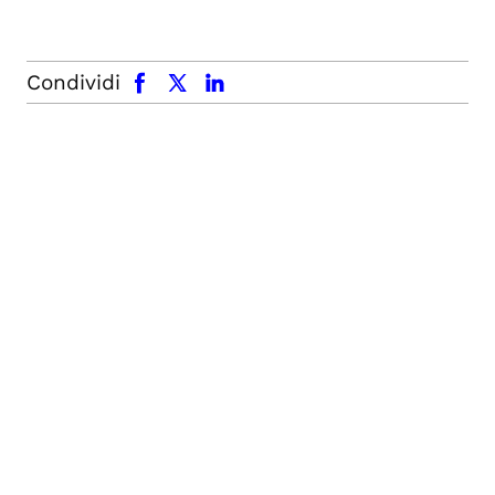
facebook
x.com
linkedin
Condividi