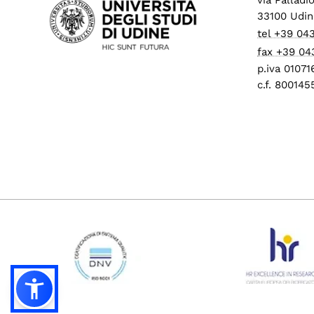
33100 Udin
tel +39 04
fax +39 04
p.iva 0107
c.f. 80014