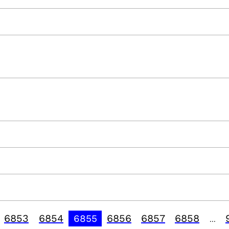
6853
6854
6856
6857
6858
6855