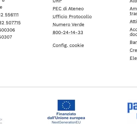
URP
Alb
e
PEC di Ateneo
Am
tra
32 556111
Ufficio Protocollo
Att
32 507715
Numero Verde
Acc
1600306
800-24-14-33
do
550307
Ban
Config. cookie
Cre
Ele