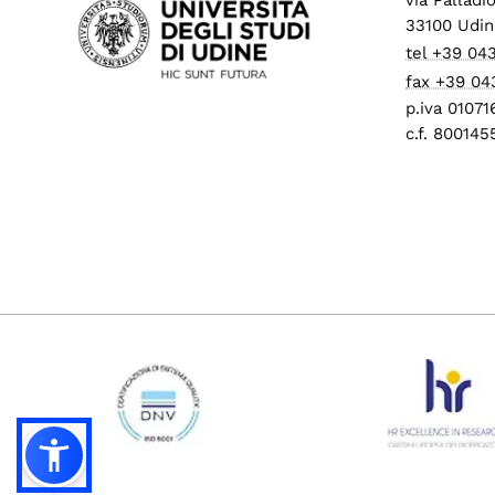
33100 Udin
tel +39 04
fax +39 04
p.iva 0107
c.f. 80014