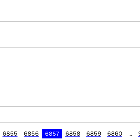
6855
6856
6858
6859
6860
6857