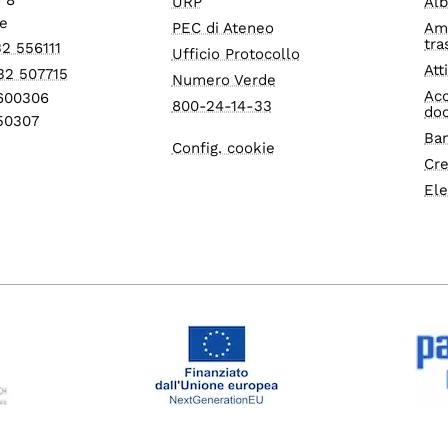
URP
Alb
e
PEC di Ateneo
Am
tra
32 556111
Ufficio Protocollo
Att
32 507715
Numero Verde
Acc
1600306
800-24-14-33
do
550307
Ban
Config. cookie
Cre
Ele