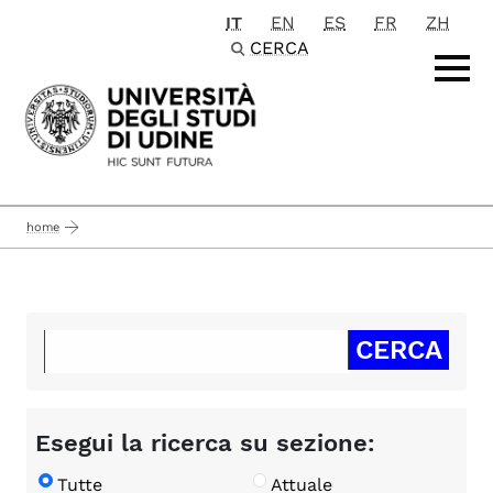
IT
EN
ES
FR
ZH
Passa al contenuto principale
CERCA
home
Esegui la ricerca su sezione:
Tutte
Attuale