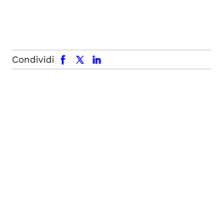
facebook
x.com
linkedin
Condividi