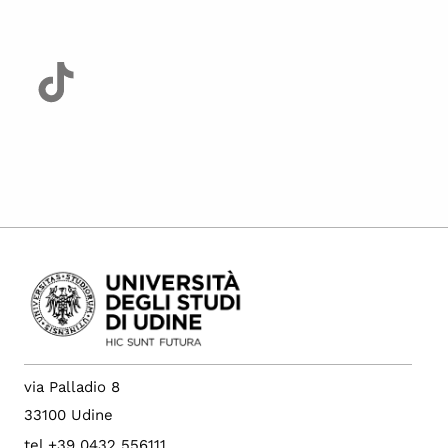
via Palladio 8
33100 Udine
tel +39 0432 556111