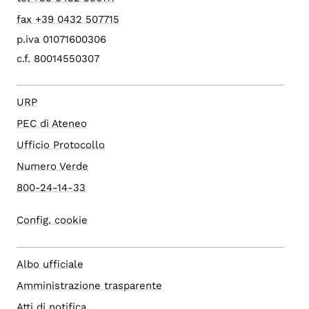
fax +39 0432 507715
p.iva 01071600306
c.f. 80014550307
URP
PEC di Ateneo
Ufficio Protocollo
Numero Verde
800-24-14-33
Config. cookie
Albo ufficiale
Amministrazione trasparente
Atti di notifica