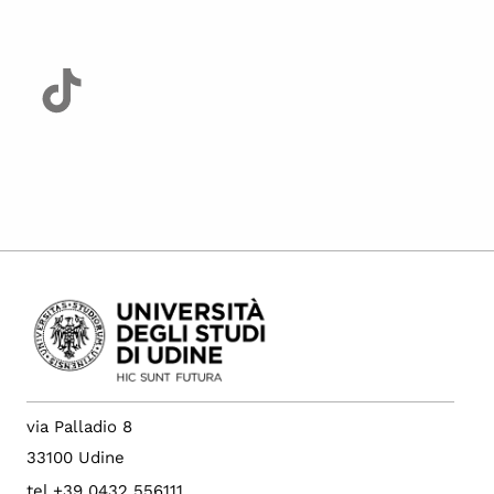
via Palladio 8
33100 Udine
tel +39 0432 556111