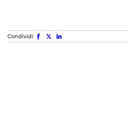
facebook
x.com
linkedin
Condividi