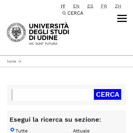
IT
EN
ES
FR
ZH
Passa al contenuto principale
CERCA
home
Esegui la ricerca su sezione:
Tutte
Attuale