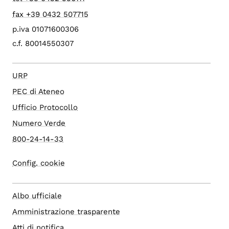
fax +39 0432 507715
p.iva 01071600306
c.f. 80014550307
URP
PEC di Ateneo
Ufficio Protocollo
Numero Verde
800-24-14-33
Config. cookie
Albo ufficiale
Amministrazione trasparente
Atti di notifica