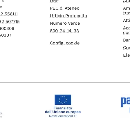
URP
Alb
e
PEC di Ateneo
Am
tra
32 556111
Ufficio Protocollo
Att
32 507715
Numero Verde
Acc
1600306
800-24-14-33
do
550307
Ban
Config. cookie
Cre
Ele