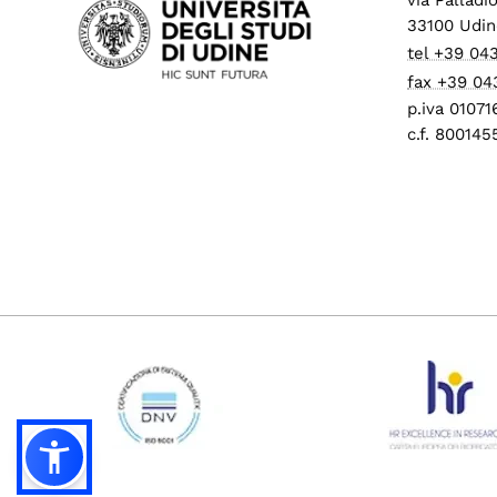
33100 Udin
tel +39 04
fax +39 04
p.iva 0107
c.f. 80014