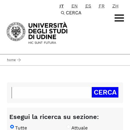
IT
EN
ES
FR
ZH
Passa al contenuto principale
CERCA
home
Esegui la ricerca su sezione:
Tutte
Attuale