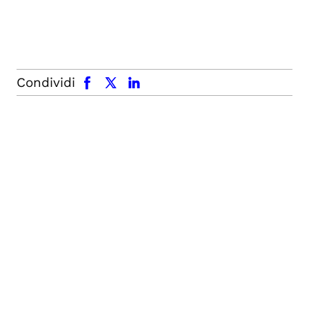
facebook
x.com
linkedin
Condividi