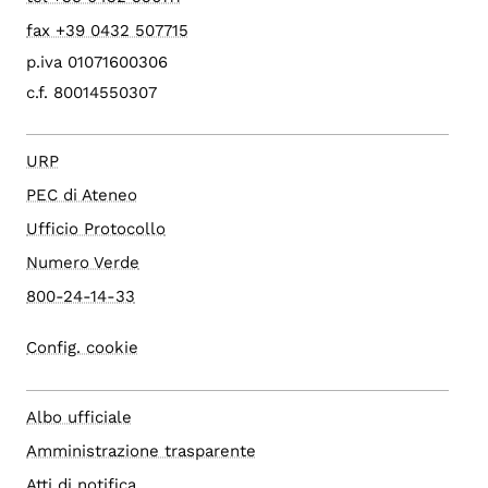
fax +39 0432 507715
p.iva 01071600306
c.f. 80014550307
URP
PEC di Ateneo
Ufficio Protocollo
Numero Verde
800-24-14-33
Config. cookie
Albo ufficiale
Amministrazione trasparente
Atti di notifica