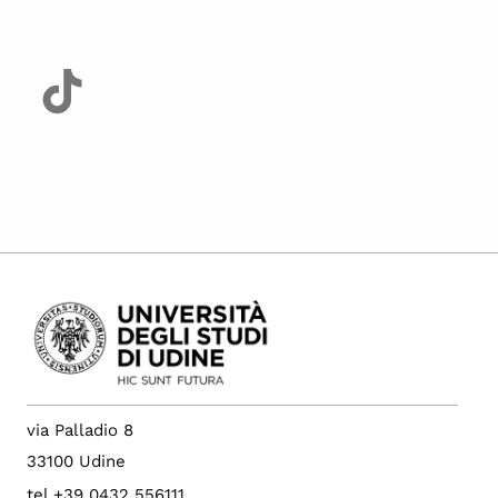
via Palladio 8
33100 Udine
tel +39 0432 556111