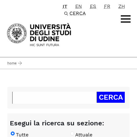
IT
EN
ES
FR
ZH
Passa al contenuto principale
CERCA
home
Esegui la ricerca su sezione:
Tutte
Attuale