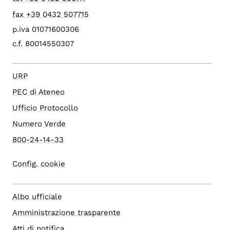
fax +39 0432 507715
p.iva 01071600306
c.f. 80014550307
URP
PEC di Ateneo
Ufficio Protocollo
Numero Verde
800-24-14-33
Config. cookie
Albo ufficiale
Amministrazione trasparente
Atti di notifica