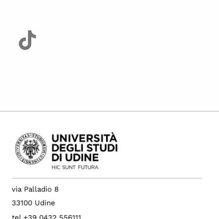
via Palladio 8
33100 Udine
tel +39 0432 556111