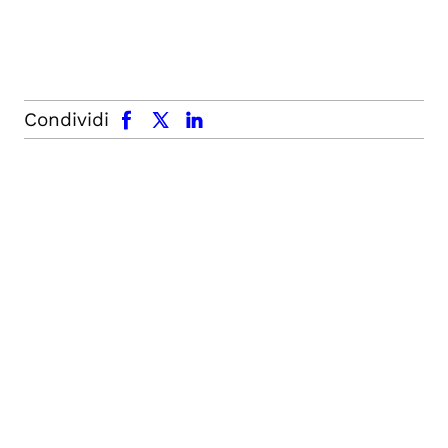
facebook
x.com
linkedin
Condividi