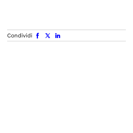
facebook
x.com
linkedin
Condividi