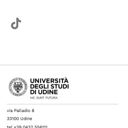
via Palladio 8
33100 Udine
tel +39 0432 556111