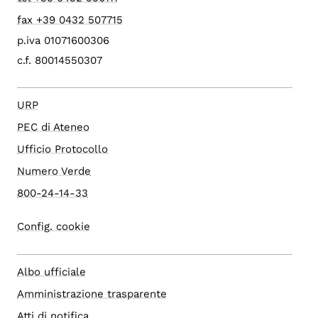
fax +39 0432 507715
p.iva 01071600306
c.f. 80014550307
URP
PEC di Ateneo
Ufficio Protocollo
Numero Verde
800-24-14-33
Config. cookie
Albo ufficiale
Amministrazione trasparente
Atti di notifica