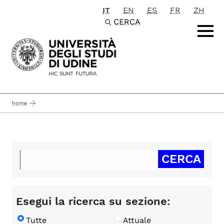
IT
EN
ES
FR
ZH
Passa al contenuto principale
CERCA
home
Esegui la ricerca su sezione:
Tutte
Attuale