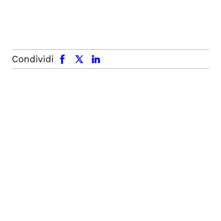
facebook
x.com
linkedin
Condividi