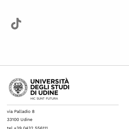
via Palladio 8
33100 Udine
tel +39 0432 556111