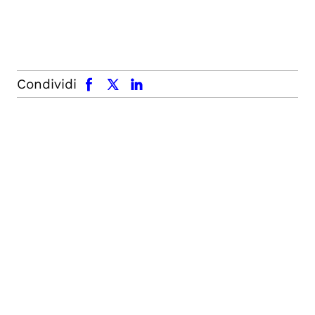
facebook
x.com
linkedin
Condividi