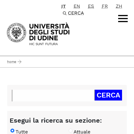
IT
EN
ES
FR
ZH
Passa al contenuto principale
CERCA
home
Esegui la ricerca su sezione:
Tutte
Attuale