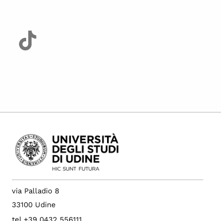
via Palladio 8
33100 Udine
tel +39 0432 556111