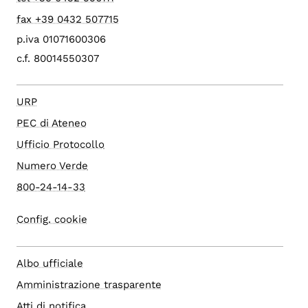
fax +39 0432 507715
p.iva 01071600306
c.f. 80014550307
URP
PEC di Ateneo
Ufficio Protocollo
Numero Verde
800-24-14-33
Config. cookie
Albo ufficiale
Amministrazione trasparente
Atti di notifica