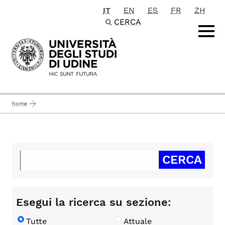
IT
EN
ES
FR
ZH
Passa al contenuto principale
CERCA
home
Esegui la ricerca su sezione:
Tutte
Attuale