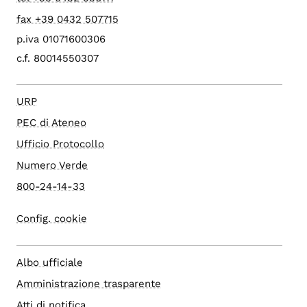
fax +39 0432 507715
p.iva 01071600306
c.f. 80014550307
URP
PEC di Ateneo
Ufficio Protocollo
Numero Verde
800-24-14-33
Config. cookie
Albo ufficiale
Amministrazione trasparente
Atti di notifica