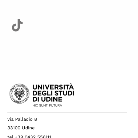
via Palladio 8
33100 Udine
tel +39 0432 556111