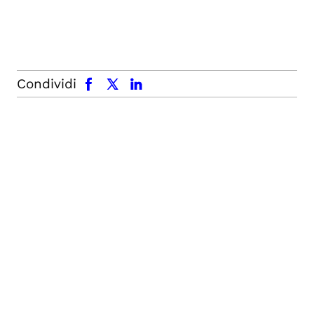
facebook
x.com
linkedin
Condividi