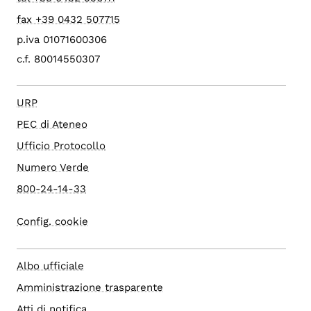
fax +39 0432 507715
p.iva 01071600306
c.f. 80014550307
URP
PEC di Ateneo
Ufficio Protocollo
Numero Verde
800-24-14-33
Config. cookie
Albo ufficiale
Amministrazione trasparente
Atti di notifica