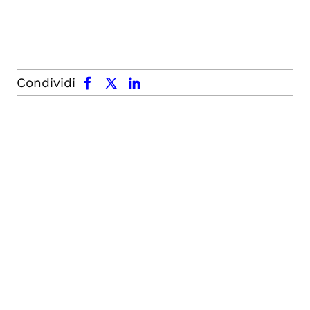
facebook
x.com
linkedin
Condividi