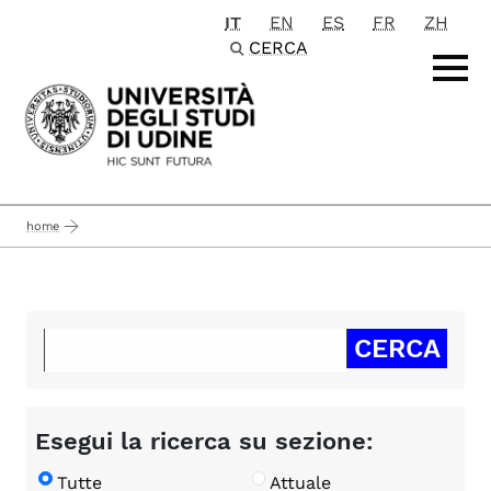
IT
EN
ES
FR
ZH
Passa al contenuto principale
CERCA
home
Esegui la ricerca su sezione:
Tutte
Attuale