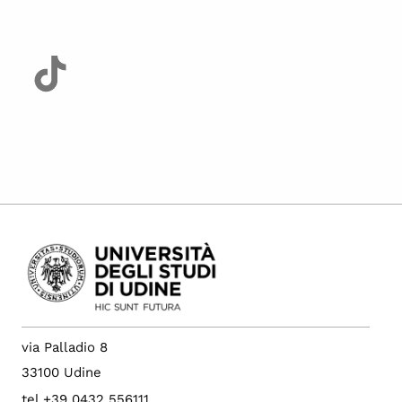
via Palladio 8
33100 Udine
tel +39 0432 556111