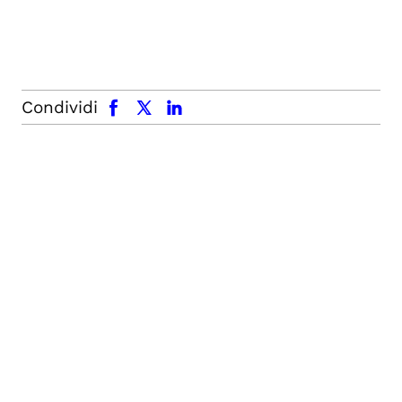
facebook
x.com
linkedin
Condividi