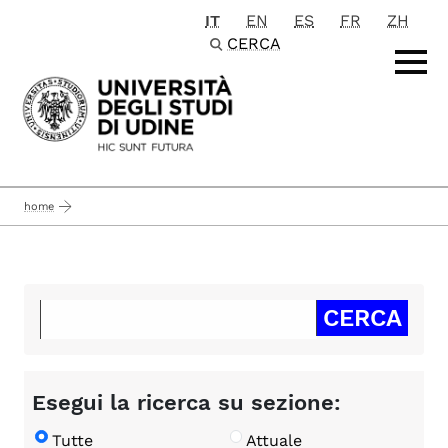
IT
EN
ES
FR
ZH
Passa al contenuto principale
CERCA
home
Esegui la ricerca su sezione:
Tutte
Attuale