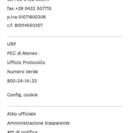
fax +39 0432 507715
p.iva 01071600306
c.f. 80014550307
URP
PEC di Ateneo
Ufficio Protocollo
Numero Verde
800-24-14-33
Config. cookie
Albo ufficiale
Amministrazione trasparente
Atti di notifica