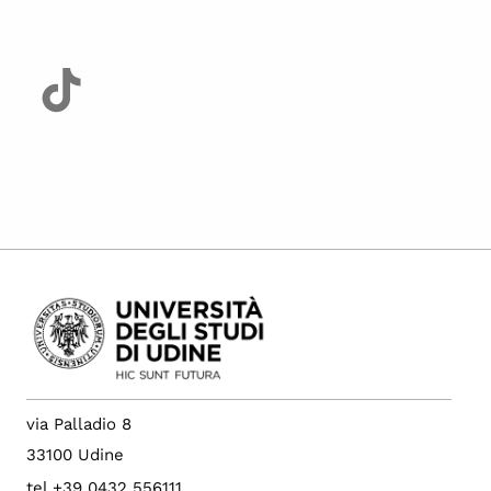
via Palladio 8
33100 Udine
tel +39 0432 556111