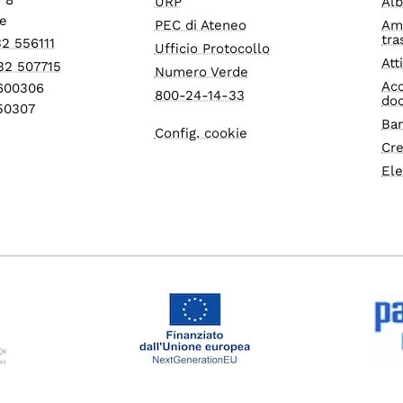
URP
Alb
e
PEC di Ateneo
Am
tra
32 556111
Ufficio Protocollo
Att
32 507715
Numero Verde
Acc
1600306
800-24-14-33
do
550307
Ban
Config. cookie
Cre
Ele