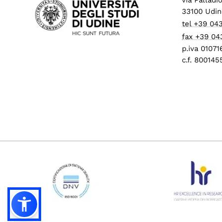
33100 Udin
tel +39 04
fax +39 04
p.iva 0107
c.f. 80014