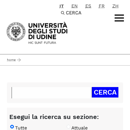
IT
EN
ES
FR
ZH
Passa al contenuto principale
CERCA
home
Esegui la ricerca su sezione:
Tutte
Attuale