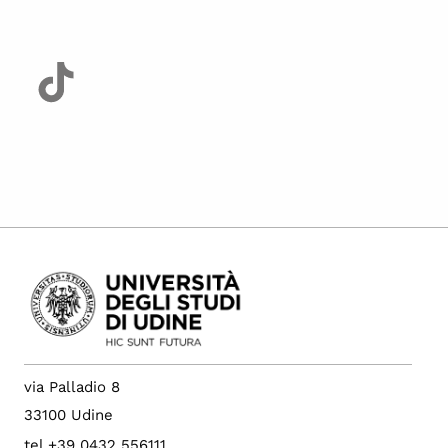
via Palladio 8
33100 Udine
tel +39 0432 556111