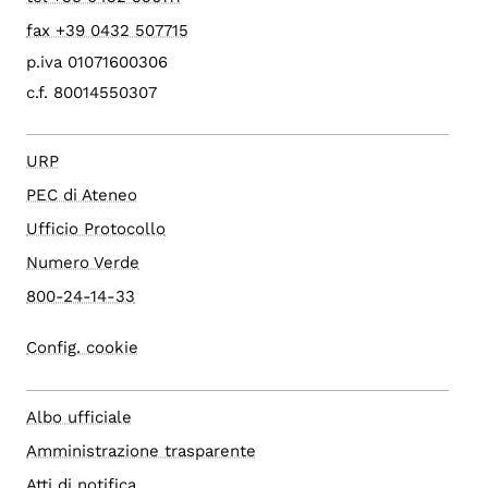
fax +39 0432 507715
p.iva 01071600306
c.f. 80014550307
URP
PEC di Ateneo
Ufficio Protocollo
Numero Verde
800-24-14-33
Config. cookie
Albo ufficiale
Amministrazione trasparente
Atti di notifica