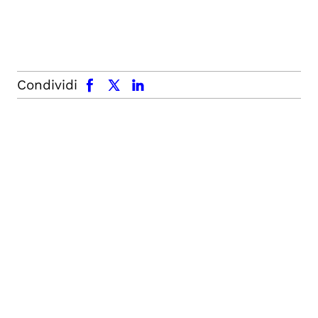
facebook
x.com
linkedin
Condividi