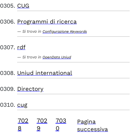
CUG
Programmi di ricerca
Si trova in
Configurazione Keywords
rdf
Si trova in
OpenData Uniud
Uniud international
Directory
cug
702
702
703
Pagina
8
9
0
successiva