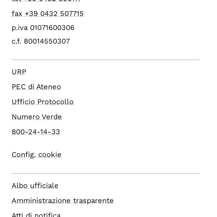
fax +39 0432 507715
p.iva 01071600306
c.f. 80014550307
URP
PEC di Ateneo
Ufficio Protocollo
Numero Verde
800-24-14-33
Config. cookie
Albo ufficiale
Amministrazione trasparente
Atti di notifica