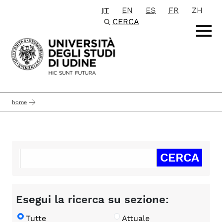
IT
EN
ES
FR
ZH
Passa al contenuto principale
CERCA
home
Esegui la ricerca su sezione:
Tutte
Attuale