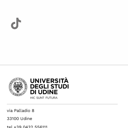
via Palladio 8
33100 Udine
tel +39 0432 556111