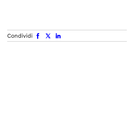
facebook
x.com
linkedin
Condividi