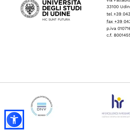
33100 Udin
tel +39 04
fax +39 04
p.iva 0107
c.f. 80014