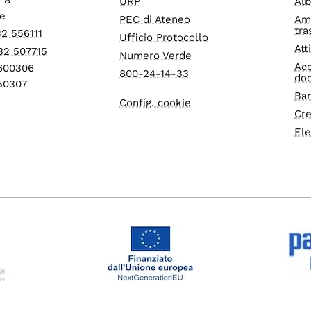
URP
Alb
e
PEC di Ateneo
Am
tra
32 556111
Ufficio Protocollo
Att
32 507715
Numero Verde
Acc
1600306
800-24-14-33
do
550307
Ban
Config. cookie
Cre
Ele