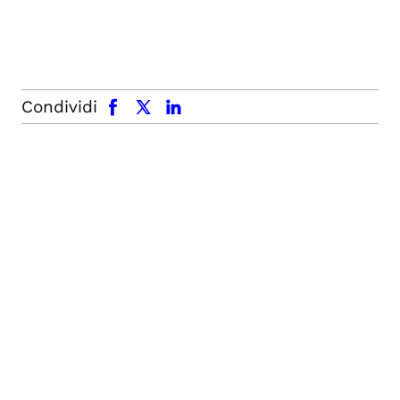
facebook
x.com
linkedin
Condividi