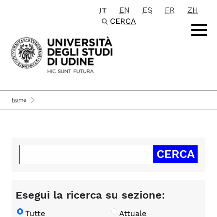
IT
EN
ES
FR
ZH
Passa al contenuto principale
CERCA
home
Esegui la ricerca su sezione:
Tutte
Attuale