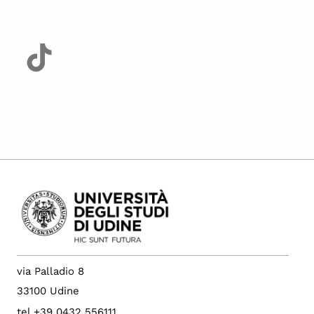
via Palladio 8
33100 Udine
tel +39 0432 556111