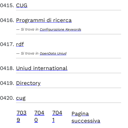
CUG
Programmi di ricerca
Si trova in
Configurazione Keywords
rdf
Si trova in
OpenData Uniud
Uniud international
Directory
cug
703
704
704
Pagina
9
0
1
successiva