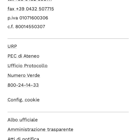
fax +39 0432 507715
p.iva 01071600306
c.f. 80014550307
URP
PEC di Ateneo
Ufficio Protocollo
Numero Verde
800-24-14-33
Config. cookie
Albo ufficiale
Amministrazione trasparente
Atti di notifica