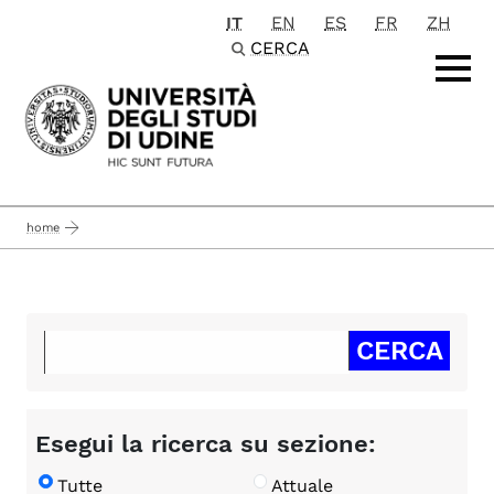
IT
EN
ES
FR
ZH
Passa al contenuto principale
CERCA
home
Esegui la ricerca su sezione:
Tutte
Attuale