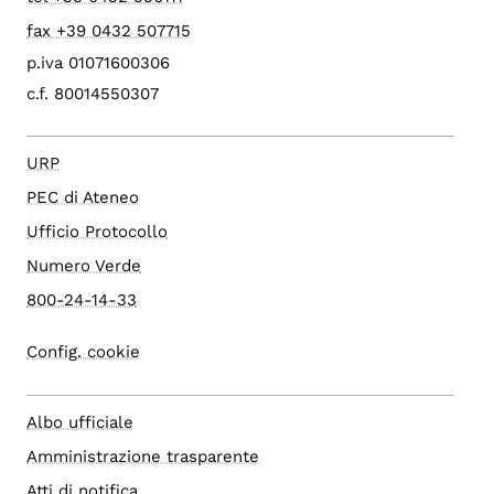
fax +39 0432 507715
p.iva 01071600306
c.f. 80014550307
URP
PEC di Ateneo
Ufficio Protocollo
Numero Verde
800-24-14-33
Config. cookie
Albo ufficiale
Amministrazione trasparente
Atti di notifica