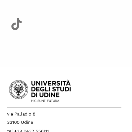
via Palladio 8
33100 Udine
tel +39 0432 556111