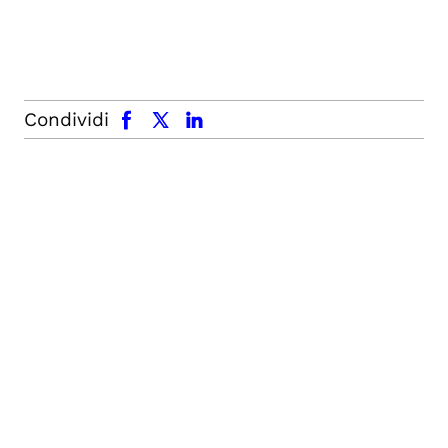
facebook
x.com
linkedin
Condividi