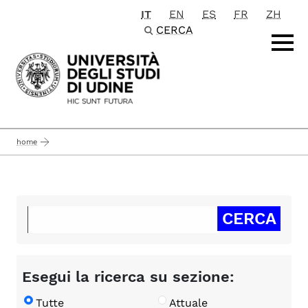
IT
EN
ES
FR
ZH
Passa al contenuto principale
CERCA
home
Esegui la ricerca su sezione:
Tutte
Attuale