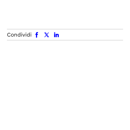
facebook
x.com
linkedin
Condividi