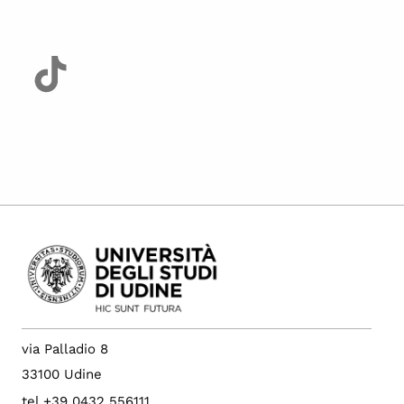
via Palladio 8
33100 Udine
tel +39 0432 556111