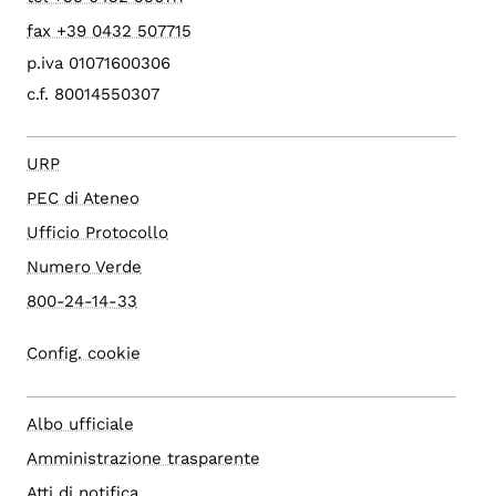
fax +39 0432 507715
p.iva 01071600306
c.f. 80014550307
URP
PEC di Ateneo
Ufficio Protocollo
Numero Verde
800-24-14-33
Config. cookie
Albo ufficiale
Amministrazione trasparente
Atti di notifica