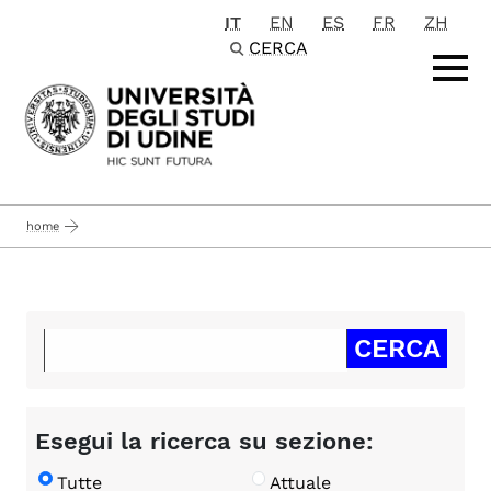
IT
EN
ES
FR
ZH
Passa al contenuto principale
CERCA
home
Esegui la ricerca su sezione:
Tutte
Attuale