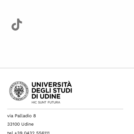
via Palladio 8
33100 Udine
tel +39 0432 556111