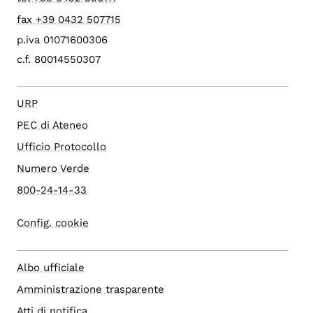
fax +39 0432 507715
p.iva 01071600306
c.f. 80014550307
URP
PEC di Ateneo
Ufficio Protocollo
Numero Verde
800-24-14-33
Config. cookie
Albo ufficiale
Amministrazione trasparente
Atti di notifica