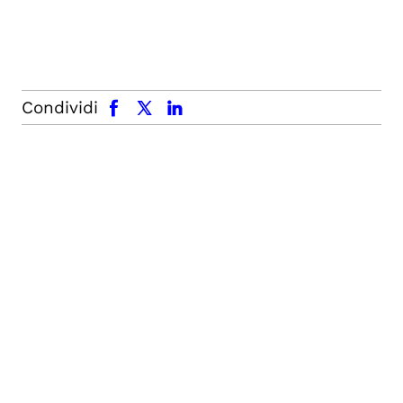
facebook
x.com
linkedin
Condividi