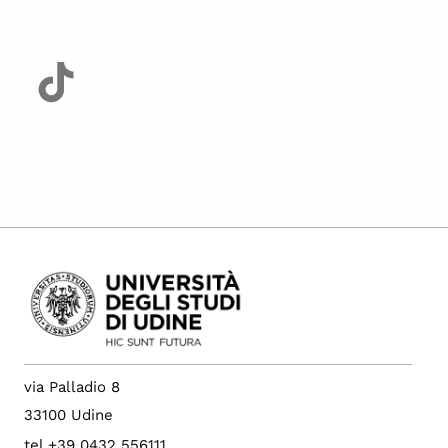
via Palladio 8
33100 Udine
tel +39 0432 556111