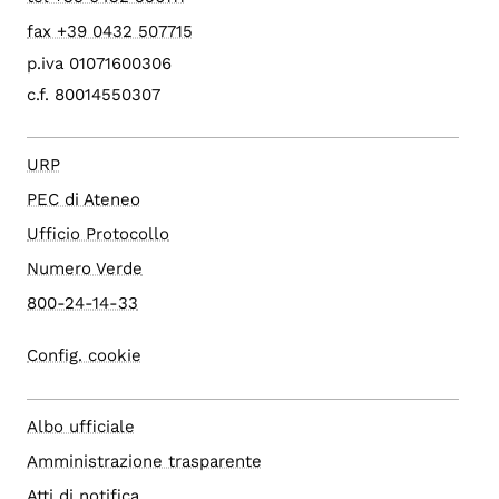
fax +39 0432 507715
p.iva 01071600306
c.f. 80014550307
URP
PEC di Ateneo
Ufficio Protocollo
Numero Verde
800-24-14-33
Config. cookie
Albo ufficiale
Amministrazione trasparente
Atti di notifica