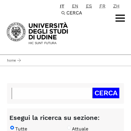
IT
EN
ES
FR
ZH
Passa al contenuto principale
CERCA
home
Esegui la ricerca su sezione:
Tutte
Attuale