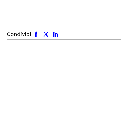
facebook
x.com
linkedin
Condividi