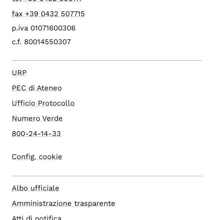
fax +39 0432 507715
p.iva 01071600306
c.f. 80014550307
URP
PEC di Ateneo
Ufficio Protocollo
Numero Verde
800-24-14-33
Config. cookie
Albo ufficiale
Amministrazione trasparente
Atti di notifica