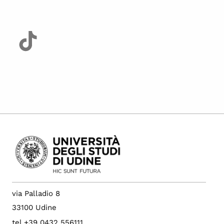
via Palladio 8
33100 Udine
tel +39 0432 556111