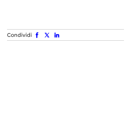
facebook
x.com
linkedin
Condividi