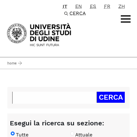
IT
EN
ES
FR
ZH
Passa al contenuto principale
CERCA
home
Esegui la ricerca su sezione:
Tutte
Attuale