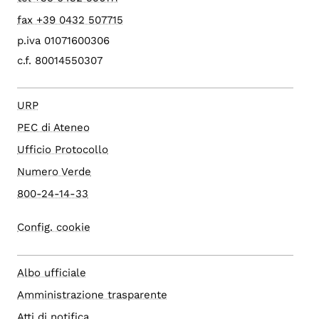
fax +39 0432 507715
p.iva 01071600306
c.f. 80014550307
URP
PEC di Ateneo
Ufficio Protocollo
Numero Verde
800-24-14-33
Config. cookie
Albo ufficiale
Amministrazione trasparente
Atti di notifica