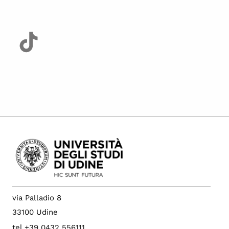
via Palladio 8
33100 Udine
tel +39 0432 556111