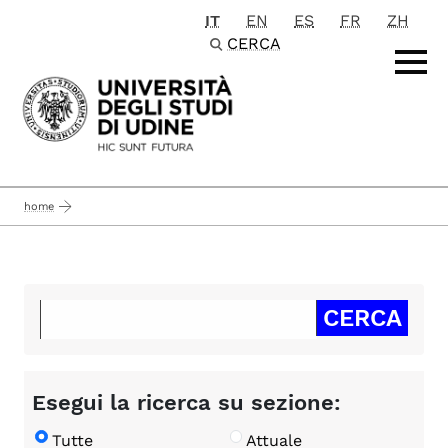
IT
EN
ES
FR
ZH
Passa al contenuto principale
CERCA
home
Esegui la ricerca su sezione:
Tutte
Attuale