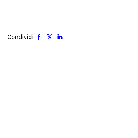
facebook
x.com
linkedin
Condividi