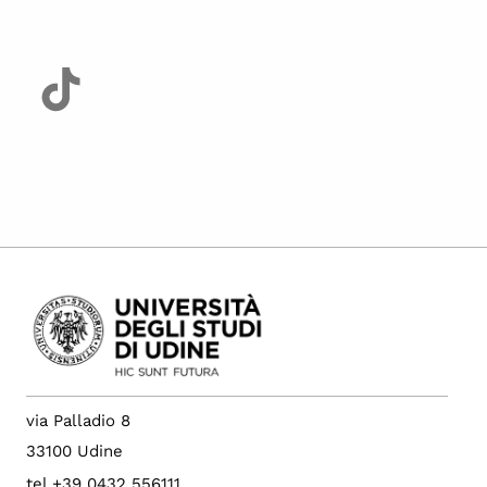
via Palladio 8
33100 Udine
tel +39 0432 556111