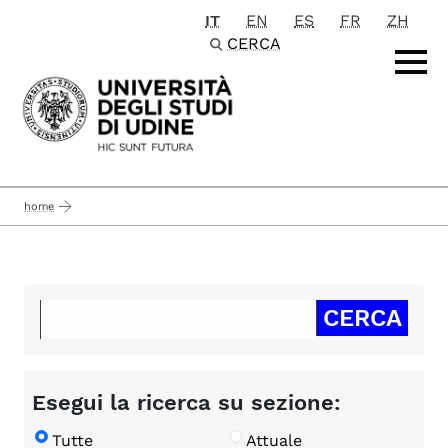
IT
EN
ES
FR
ZH
Passa al contenuto principale
CERCA
home
Esegui la ricerca su sezione:
Tutte
Attuale