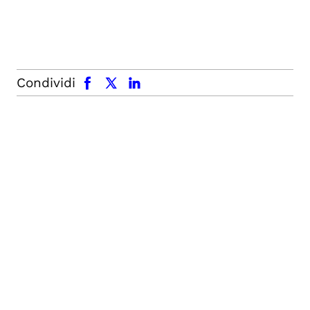
facebook
x.com
linkedin
Condividi