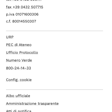
fax +39 0432 507715
p.iva 01071600306
c.f. 80014550307
URP
PEC di Ateneo
Ufficio Protocollo
Numero Verde
800-24-14-33
Config. cookie
Albo ufficiale
Amministrazione trasparente
Atti di notifica