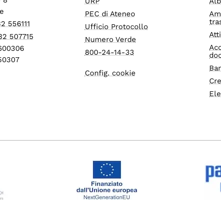
URP
Alb
e
PEC di Ateneo
Am
tra
32 556111
Ufficio Protocollo
Att
32 507715
Numero Verde
Acc
1600306
800-24-14-33
do
550307
Ban
Config. cookie
Cre
Ele