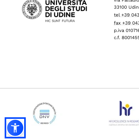
33100 Udin
tel +39 04
fax +39 04
p.iva 0107
c.f. 80014