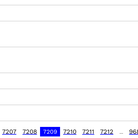
7207
7208
7210
7211
7212
96
7209