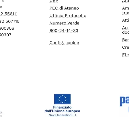
URP
Alb
e
PEC di Ateneo
Am
tra
32 556111
Ufficio Protocollo
Att
32 507715
Numero Verde
Acc
1600306
800-24-14-33
do
550307
Ban
Config. cookie
Cre
Ele