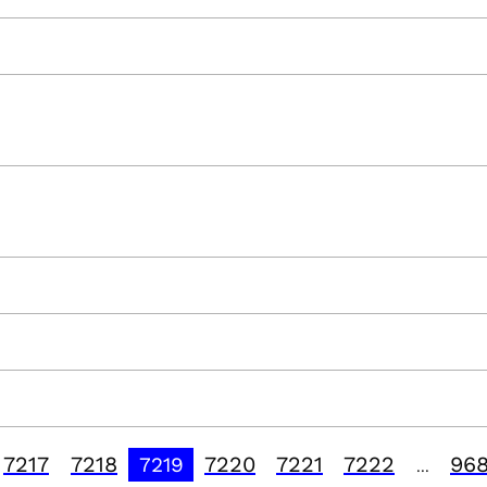
7217
7218
7220
7221
7222
96
7219