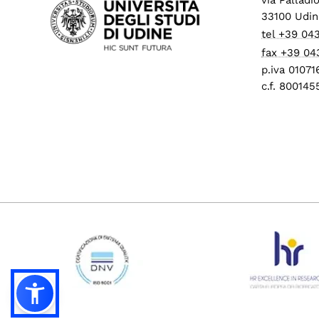
33100 Udin
tel +39 04
fax +39 04
p.iva 0107
c.f. 80014