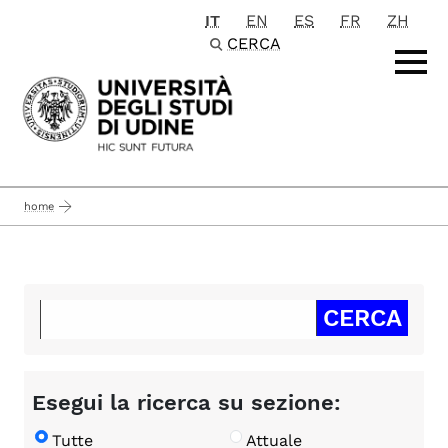
IT
EN
ES
FR
ZH
Passa al contenuto principale
CERCA
home
Esegui la ricerca su sezione:
Tutte
Attuale