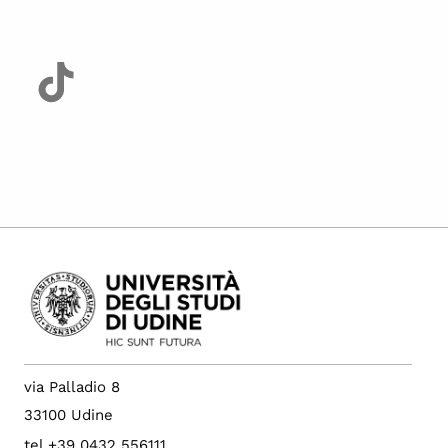
via Palladio 8
33100 Udine
tel +39 0432 556111