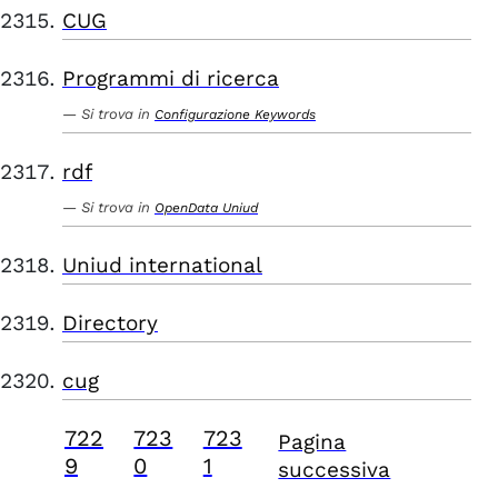
CUG
Programmi di ricerca
Si trova in
Configurazione Keywords
rdf
Si trova in
OpenData Uniud
Uniud international
Directory
cug
722
723
723
Pagina
9
0
1
successiva