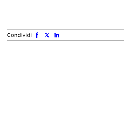
facebook
x.com
linkedin
Condividi