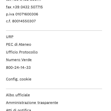
fax +39 0432 507715
p.iva 01071600306
c.f. 80014550307
URP
PEC di Ateneo
Ufficio Protocollo
Numero Verde
800-24-14-33
Config. cookie
Albo ufficiale
Amministrazione trasparente
Atti di notifica