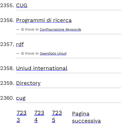
CUG
Programmi di ricerca
Si trova in
Configurazione Keywords
rdf
Si trova in
OpenData Uniud
Uniud international
Directory
cug
723
723
723
Pagina
3
4
5
successiva