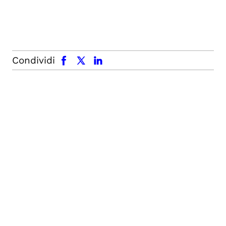
facebook
x.com
linkedin
Condividi