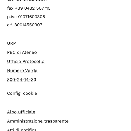
fax +39 0432 507715
p.iva 01071600306
c.f. 80014550307
URP
PEC di Ateneo
Ufficio Protocollo
Numero Verde
800-24-14-33
Config. cookie
Albo ufficiale
Amministrazione trasparente
Atti di notifica