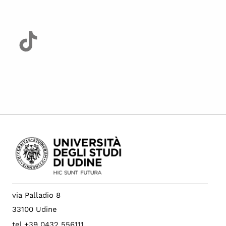
via Palladio 8
33100 Udine
tel +39 0432 556111