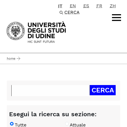
IT
EN
ES
FR
ZH
Passa al contenuto principale
CERCA
home
Esegui la ricerca su sezione:
Tutte
Attuale