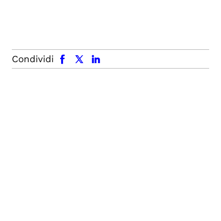
facebook
x.com
linkedin
Condividi