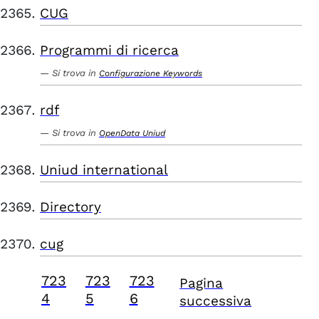
CUG
Programmi di ricerca
Si trova in
Configurazione Keywords
rdf
Si trova in
OpenData Uniud
Uniud international
Directory
cug
723
723
723
Pagina
4
5
6
successiva