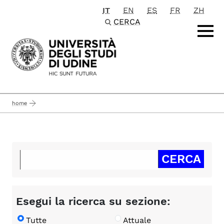
IT
EN
ES
FR
ZH
Passa al contenuto principale
CERCA
home
Esegui la ricerca su sezione:
Tutte
Attuale