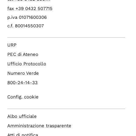
fax +39 0432 507715
p.iva 01071600306
c.f. 80014550307
URP
PEC di Ateneo
Ufficio Protocollo
Numero Verde
800-24-14-33
Config. cookie
Albo ufficiale
Amministrazione trasparente
Atti di notifica