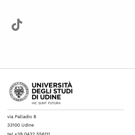
via Palladio 8
33100 Udine
tel +39 0432 556111