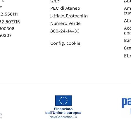
URP
Alb
e
PEC di Ateneo
Am
tra
32 556111
Ufficio Protocollo
Att
32 507715
Numero Verde
Acc
1600306
800-24-14-33
do
550307
Ban
Config. cookie
Cre
Ele