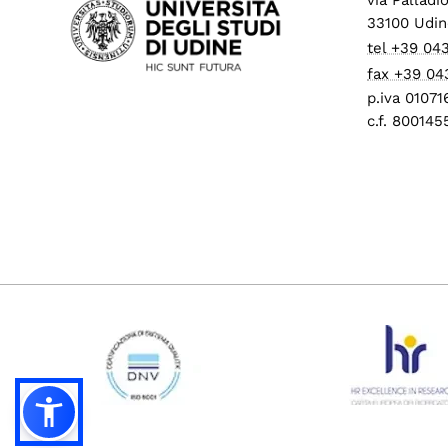
33100 Udin
tel +39 04
fax +39 04
p.iva 0107
c.f. 80014