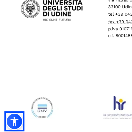
33100 Udin
tel +39 04
fax +39 04
p.iva 0107
c.f. 80014