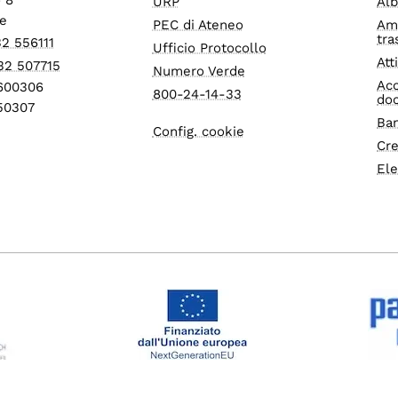
URP
Alb
e
PEC di Ateneo
Am
tra
32 556111
Ufficio Protocollo
Att
32 507715
Numero Verde
Acc
1600306
800-24-14-33
do
550307
Ban
Config. cookie
Cre
Ele